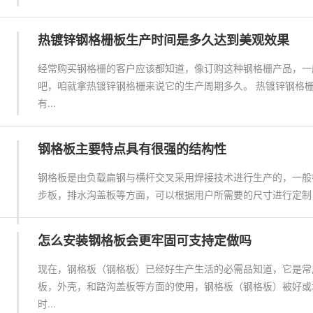
热镀锌钢格栅板生产时间是多久达到美观效果
经常购买钢格栅的客户应该都知道，像订购这种钢格栅产品，一
吧，咱就拿热镀锌钢格栅来说它的生产周期多久。 热镀锌钢格
有...
钢格板主要特点具有很强的结构性
钢格板是由负载扁钢与横杆交叉采用焊接技术进行生产的，一般
步板，排水沟盖板等方面，可以根据用户所需要的尺寸进行定制，
怎么安装钢格板会更牢固可支持定做吗
现在，钢格板（钢格板）已经好生产生活的必需品知道，它是常
板，外壳，和路沟盖板等方面的使用，钢格板（钢格板）被好或
时...