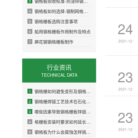
钢格板验收标准-热浸锌钢格板
3
钢格板如何选择-钢制网格板的规格
4
钢格栅板选购注意事项
24
5
船用钢格栅板作用制作及特点
6
2021-12
麻花钢钢格栅板制作
7
行业资讯
23
TECHNICAL DATA
2021-12
钢格栅如何避免变形及钢格栅购买价格因素
1
钢格栅焊接工艺技术在石化工业应用
2
23
哪些因素导致钢格栅板锌层脱落避免出现轻便氧
3
格栅板安装时要求如何延长使用
4
2021-12
钢格板为什么会腐蚀怎样挑选到高性价比
5