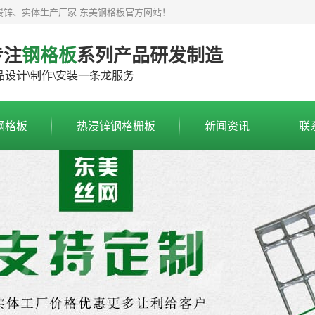
浸锌、实体生产厂家-东美钢格板官方网站！
专注
钢格板
系列产品研发制造
品设计\制作\安装一条龙服务
钢格板
热浸锌钢格栅板
新闻资讯
联