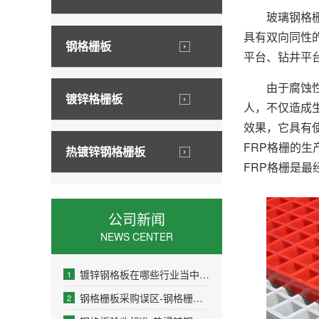
玻璃钢格栅板
具有双向同性
钢格栅板
平台、钻井平
由于腐蚀性液
镀锌格栅板
人，不仅造成
效果，它具有
FRP格栅的
热镀锌钢格栅板
FRP格栅是最
公司新闻
NEWS CENTER
镀锌钢格板在哪些行业当中的使用频率比较高
1
钢格栅板采购误区-钢格栅板现货
2