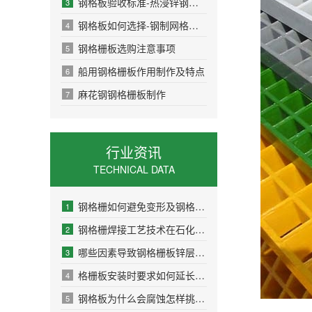
钢格板验收标准-热浸锌钢格板
3
钢格板如何选择-钢制网格板的规格
4
钢格栅板选购注意事项
5
船用钢格栅板作用制作及特点
6
麻花钢钢格栅板制作
7
行业资讯
TECHNICAL DATA
钢格栅如何避免变形及钢格栅购买价格因素
1
钢格栅焊接工艺技术在石化工业应用
2
哪些因素导致钢格栅板锌层脱落避免出现轻便氧
3
格栅板安装时要求如何延长使用
4
钢格板为什么会腐蚀怎样挑选到高性价比
5