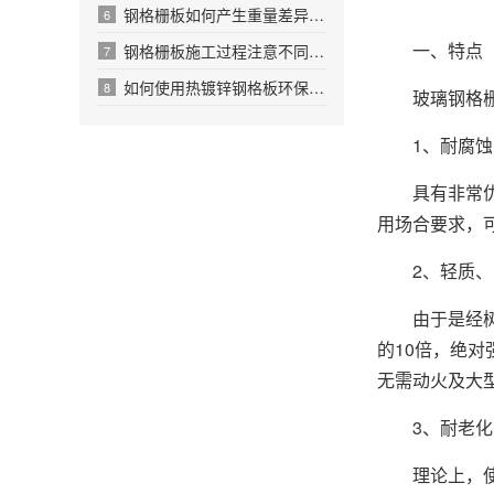
钢格栅板如何产生重量差异格栅板应用
6
一、特点
钢格栅板施工过程注意不同种类作用
7
如何使用热镀锌钢格板环保下沉的原因
8
玻璃
钢格
1、耐腐蚀
具有非常优越
用场合要求，
2、轻质、高
由于是经树脂
的10倍，绝
无需动火及大
3、耐老化
理论上，使用