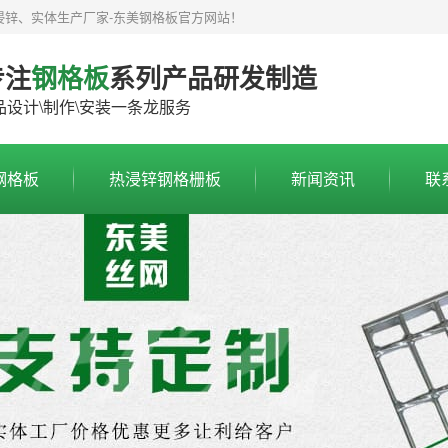
浸锌、实体生产厂家-东美钢格板官方网站！
专注
钢格板
系列产品研发制造
品设计\制作\安装一条龙服务
钢格板
热浸锌钢格栅板
新闻资讯
联