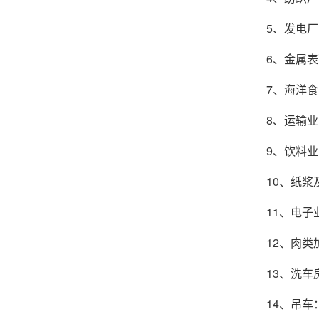
5、发电厂：
6、金属表面
7、海洋食品
8、运输业：
9、饮料业：
10、纸浆及
11、电子业
12、肉类加
13、洗车房
14、吊车：