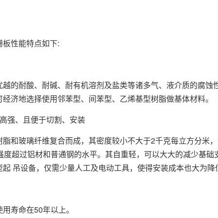
栅板
性能特点如下:
的耐酸、耐碱、耐有机溶剂及盐类等诸多气、液介质的腐蚀性
可经济地选择使用邻苯型、间苯型、乙烯基型树脂做基体材料。
强、且便于切割、安装
和玻璃纤维复合而成，其密度较小不大于2千克每立方分米，仅为钢
对强度超过铝材和普通钢的水平。其自重轻，可以大大的减少基础
型起 吊设备，仅需少量人工及电动工具，使得安装成本也大为降
寿命在50年以上。